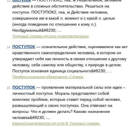
поступок
— ПОСТУПОК1, пка, м Решительное, активное
13
действие в сложных обстоятельствах. Решиться на
поступок. ПОСТУПОК2, пка, м Действие человека,
совершенное им в какой л. момент и с какой л. целью
(иногда поведение по отношению к кому л.).
Необдуманный&#8230; …
Толковый словарь русских существительных
ПОСТУПОК
— сознательное действие, оцениваемое как акт
14
нравственного самоопределения человека, в котором он
утверждает себя как личность в своем отношении к другому
человеку, себе самому или обществу, к природе в целом.
Поступок основная единица социального&#8230; …
Профессиональное образование. Словарь
ПОСТУПОК
— проявление материальной силы или идеи –
15
личностный поступок. Мораль представляет собой
комплекс проблем, которые ставит перед собой человек,
размышляющий о своих поступках. Она отвечает на
вопросы: Что я должен делать? Каково назначение
человека&#8230; …
Евразийская мудрость от А до Я. Толковый словарь