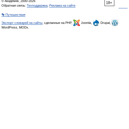
© Академик, 2000-2026
18+
Обратная связь:
Техподдержка
,
Реклама на сайте
👣 Путешествия
Экспорт словарей на сайты
, сделанные на PHP,
Joomla,
Drupal,
WordPress, MODx.