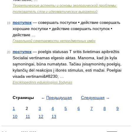
Теоретические аспекты и основы экологической проблемы:
толкователь слов и идеоматических выражений
поступок
— совершать поступки • действие совершать
19
хорошие поступки • действие совершить поступок •
действие …
Глагольной сочетаемости непредметных имён
поступок
— poelgis statusas T sritis švietimas apibrėžtis
20
Socialiai vertinamas elgesio aktas. Manoma, kad jis kyla
sąmoningai, būna numatytas. Tačiau įsisąmonintų poelgių,
kylančių dėl reakcijos į išorės stimulus, esti mažai. Poelgiai
visada vertinami&#8230; …
Enciklopedinis edukologijos žodynas
Страницы
←
Предыдущая
Следующая
→
1
2
3
4
5
6
7
8
9
10
11
12
13