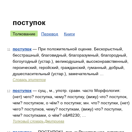
поступок
Толкование
Перевод
Книги
поступок
— При положительной оценке. Бескорыстный,
11
бесстрашный, благовидный, благоразумный, благородный,
богоугодный (устар.), великодушный, высоконравственный,
героический, геройский, гражданский, гуманный, добрый,
душеспасительный (устар.), замечательный …
Словарь эпитетов
поступок
— сущ., м., употр. сравн. часто Морфология:
12
(нет) чего? поступка, чему? поступку, (вижу) что? поступок,
чем? поступком, о чём? о поступке; мн. что? поступки, (нет)
чего? поступков, чему? поступкам, (вижу) что? поступки,
чем? поступками, о чём? о&#8230; …
Толковый словарь Дмитриева